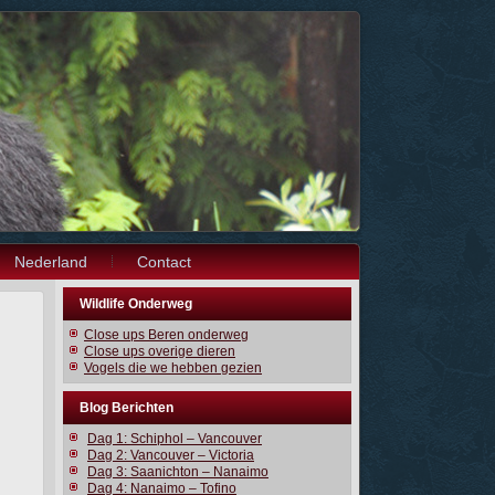
Nederland
Contact
Wildlife Onderweg
Close ups Beren onderweg
Close ups overige dieren
Vogels die we hebben gezien
Blog Berichten
Dag 1: Schiphol – Vancouver
Dag 2: Vancouver – Victoria
Dag 3: Saanichton – Nanaimo
Dag 4: Nanaimo – Tofino