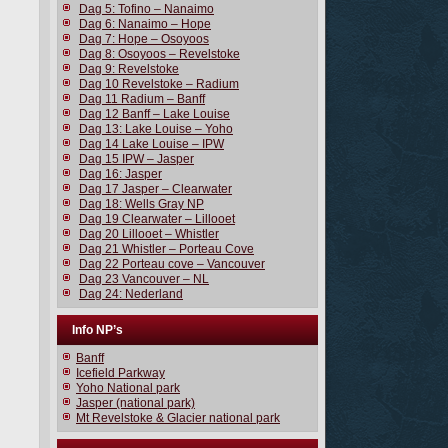
Dag 5: Tofino – Nanaimo
Dag 6: Nanaimo – Hope
Dag 7: Hope – Osoyoos
Dag 8: Osoyoos – Revelstoke
Dag 9: Revelstoke
Dag 10 Revelstoke – Radium
Dag 11 Radium – Banff
Dag 12 Banff – Lake Louise
Dag 13: Lake Louise – Yoho
Dag 14 Lake Louise – IPW
Dag 15 IPW – Jasper
Dag 16: Jasper
Dag 17 Jasper – Clearwater
Dag 18: Wells Gray NP
Dag 19 Clearwater – Lillooet
Dag 20 Lillooet – Whistler
Dag 21 Whistler – Porteau Cove
Dag 22 Porteau cove – Vancouver
Dag 23 Vancouver – NL
Dag 24: Nederland
Info NP’s
Banff
Icefield Parkway
Yoho National park
Jasper (national park)
Mt Revelstoke & Glacier national park