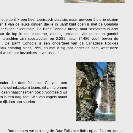
het eigenlijk een heel toeristisch plaatsje, maar gewoon 1 die je gezien
n.1 van de leuke dingen die je in Banff kunt doen is met de Gondala
r Sulphur Mountain. De Banff Gondola brengt haar bezoekers in acht
aar de top in een moderne, volledig omsloten vier personen gondel
 uitzichten zijn spectaculair op 2.281 meter (7.486 voet) boven de
l . De Banff Gondola is een onderdeel van de Canadese Rockies
Park ervaring sinds 1959, en met vijftig jaar onder de riem, weet deze
cht weet haar bezoekers te verrassen!
ronder die door Johnston Canyon, een
oftewel inktpotten) tegen, dit zijn bronnen
 geen haast heeft en ook bijvoorbeeld wil
en is een dag zoet. Wie van vogels houdt
e rijkdom aan soorten.
Dan hebben we ook nog de Bow Falls hier links op de foto en kan je