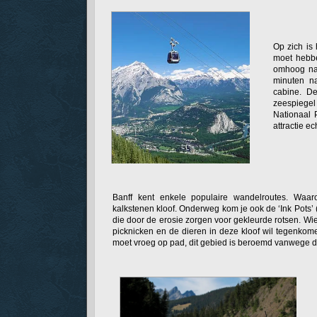
Op zich is 
moet hebbe
omhoog naa
minuten n
cabine. De
zeespiege
Nationaal 
attractie e
Banff kent enkele populaire wandelroutes. Waa
kalkstenen kloof. Onderweg kom je ook de ‘Ink Pots’ (
die door de erosie zorgen voor gekleurde rotsen. Wie
picknicken en de dieren in deze kloof wil tegenkom
moet vroeg op pad, dit gebied is beroemd vanwege d