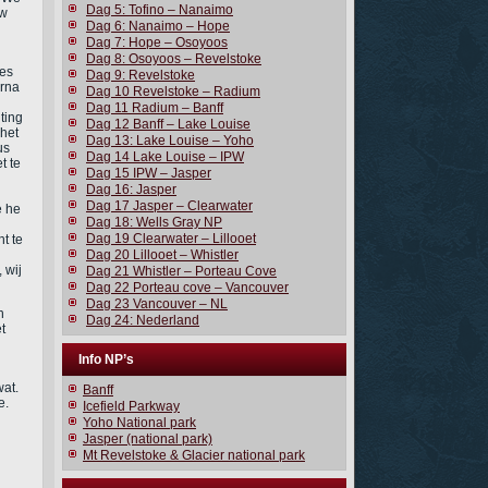
Dag 5: Tofino – Nanaimo
aw
Dag 6: Nanaimo – Hope
Dag 7: Hope – Osoyoos
Dag 8: Osoyoos – Revelstoke
les
Dag 9: Revelstoke
arna
Dag 10 Revelstoke – Radium
Dag 11 Radium – Banff
ting
Dag 12 Banff – Lake Louise
 het
Dag 13: Lake Louise – Yoho
us
Dag 14 Lake Louise – IPW
t te
Dag 15 IPW – Jasper
Dag 16: Jasper
n
Dag 17 Jasper – Clearwater
e he
Dag 18: Wells Gray NP
Dag 19 Clearwater – Lillooet
t te
Dag 20 Lillooet – Whistler
 wij
Dag 21 Whistler – Porteau Cove
Dag 22 Porteau cove – Vancouver
Dag 23 Vancouver – NL
h
Dag 24: Nederland
t
Info NP’s
wat.
Banff
e.
Icefield Parkway
Yoho National park
Jasper (national park)
Mt Revelstoke & Glacier national park