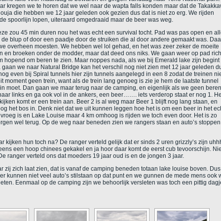
, daar kregen we te horen dat we wel naar de wapta falls konden maar dat de Takakk
ouja die hebben we 12 jaar geleden ook gezien dus dat is niet zo erg. We rijden
r op de spoorlijn lopen, uiteraard omgedraaid maar de beer was weg.
ze zou 45 min duren nou het was echt een survival tocht. Pad was pas open en al
de blup of door een paadje door de struiken die al door andere gemaakt was. Da
 overheen moesten. We hebben wel lol gehad, en het was zeer zeker de moeite
en en broeken onder de modder, maar dat deed ons niks. We gaan weer op pad rich
m hopend om beren te zien. Maar noppes nada, als we bij Emerald lake zijn begint
a gaan we naar Natural Bridge kan het verschil nog niet zien met 12 jaar geleden d
og even bij Spiral tunnels hier zijn tunnels aangelegd in een 8 zodat de treinen nie
t moment geen trein, want als de trein lang genoeg is zie je hem de laatste tunnel
g in moet. Dan gaan we maar terug naar de camping, en eigenlijk als we geen bere
 naar links en ga ook vol in de ankers, een beer……. iets verderop staat er nog 1. H
kijken komt er een trein aan. Beer 2 is al weg maar Beer 1 blijft nog lang staan, en
oog het bos in. Denk niet dat we uit kunnen leggen hoe het is om een beer in het ech
roeg is en Lake Louise maar 4 km omhoog is rijden we toch even door. Het is zo
rgen wel terug. Op de weg naar beneden zien we rangers staan en auto’s stoppen,
kijken hun toch na? De ranger verteld gelijk dat er sinds 2 uren grizzly’s zijn uhh
ineens een hoop chinees gekakel en ja hoor daar komt de eerst cub tevoorschijn. Nie
e ranger verteld ons dat moeders 19 jaar oud is en de jongen 3 jaar.
r zij zich laat zien, dat is vanaf de camping beneden totaan lake louise boven. Dus
 er kunnen niet veel auto’s stilstaan op dat punt en we gunnen de mede mens ook 
ten. Eenmaal op de camping zijn we behoorlijk versleten was toch een pittig dagj