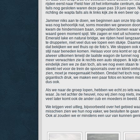
rijden eerst naar Field hier zit het informatie centrum
falls nog gesloten waren deze gaan pas 19 juni open. N
richting de wapta falls als ik links kijk zie ik een bee
Jammer niks aan te doen, we beginnen aan onze trip de
was nog behoorlijk nat, soms moesten we gewoon door 
kwam de hindernissen baan, omgevallen bomen waar we
waard geen moment spijt. We zagen er niet uit schoen
Emerald lake en natural bridge, we rijden heel langzaa
te druppelen, niet veel dus we lopen een stukje. Daarn
dat bekijken we wel thuis op de foto’s. We stoppen ook n
stijl naar beneden komen. Helaas voor ons komt er op di
alweer uitkomen terwijl de laatste wagon de tunnel no
meer verwachten zie ik rechts een auto stoppen. Ik kijk
eindelijk zien we ze dan toch, als we nog even staan te 
steekt net voor de trein de spoorrails over en klimt omh
zien, moet je meegemaakt hebben. Omdat het toch nog v
gigantisch druk, we maken een paar fotos en komen mo
dus ook.
Als we naar de groep lopen, hebben we echt zo iets waar 
waar. Ja net achter de heuvel, nou wij zien nog niets, 
veel later komt ook de ander cub en moeders in beeld. D
We krijgen veel uitleg, bijvoorbeeld over het gebied waa
misschien zien we hun nog vaker, we besluiten te gaan
Ook al zouden we er minstens een uur van kunnen genie