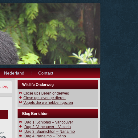
Nederland
Contact
Wildlife Onderweg
– IPW
Close ups Beren onderweg
Close ups overige dieren
Vogels die we hebben gezien
Blog Berichten
Dag 1: Schiphol – Vancouver
Dag 2: Vancouver – Victoria
Dag 3: Saanichton – Nanaimo
ier
Dag 4: Nanaimo – Tofino
. We