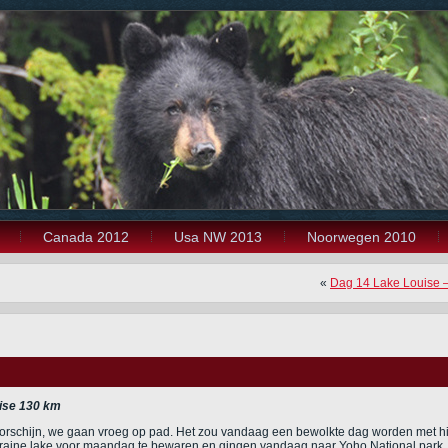
Canada 2012
Usa NW 2013
Noorwegen 2010
«
Dag 14 Lake Louise 
uise 130 km
voorschijn, we gaan vroeg op pad. Het zou vandaag een bewolkte dag worden met h
oraine lake voor maandag te bewaren en gingen vandaag naar Yoho National park