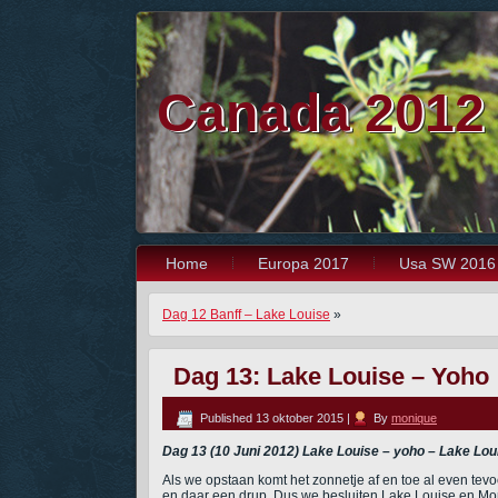
Canada 2012
Home
Europa 2017
Usa SW 2016
Dag 12 Banff – Lake Louise
»
Dag 13: Lake Louise – Yoho
Published
13 oktober 2015
|
By
monique
Dag 13 (10 Juni 2012) Lake Louise – yoho – Lake Lo
Als we opstaan komt het zonnetje af en toe al even te
en daar een drup. Dus we besluiten Lake Louise en M