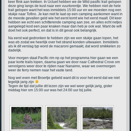
keer flink aan trekken. In Ucluet hebben we de Wild pasific trail gelopen
deze ging langs de kust naar een vuurtorentje. We hebben niet de hele
trail gelopen want het was inmiddels 15:00 uur en we moesten nog een
stukje naar Tofino. Je kan niet te laat op een camping aankomen want in
de meeste gevallen geld wie het eerst komt wie het eerst maalt. Dit keer
hebben we echt een schitterende camping aan zee, en alles echt netjes
aangelegd kost een paar knaken maar dan heb je ook wat. Want de wifi
doet het ook perfect, en dat is in dit geval ook belangrijk.
Na eerst wat gedronken te hebben zijn we een stukje gaan lopen, het
was eb zodat we heerlijk over het strand konden uitwaaien. Inmiddels
als ik dit verslag typ word de macaroni gemaakt, dat word smikkelen zo
dadelijk.
Voor morgen staat Pacific rim np op het programma hier gaan we een
paar korte trails lopen, daarna gaan we door naar Cathedral Crove om
vervolgens weer door te rijden naar Nanaimo, waar we overmorgen
weer de ferry nemen naar het vaste land.
Nog wel even met Broertje gebeld want dit is voor het eerst dat we niet
tegelijk jarig zijn
Tegen de tijd dat jullie dit lezen zijn we wel weer gelijk jarig, gister
middag hier om 15:00 uur was het 24:00 uur bij jullie.