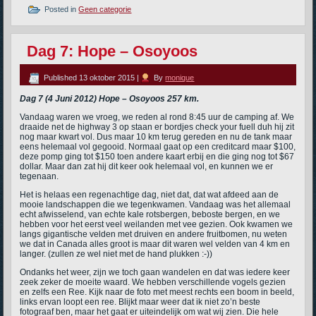
Posted in
Geen categorie
Dag 7: Hope – Osoyoos
Published
13 oktober 2015
|
By
monique
Dag 7 (4 Juni 2012) Hope – Osoyoos 257 km.
Vandaag waren we vroeg, we reden al rond 8:45 uur de camping af. We
draaide net de highway 3 op staan er bordjes check your fuell duh hij zit
nog maar kwart vol. Dus maar 10 km terug gereden en nu de tank maar
eens helemaal vol gegooid. Normaal gaat op een creditcard maar $100,
deze pomp ging tot $150 toen andere kaart erbij en die ging nog tot $67
dollar. Maar dan zat hij dit keer ook helemaal vol, en kunnen we er
tegenaan.
Het is helaas een regenachtige dag, niet dat, dat wat afdeed aan de
mooie landschappen die we tegenkwamen. Vandaag was het allemaal
echt afwisselend, van echte kale rotsbergen, beboste bergen, en we
hebben voor het eerst veel weilanden met vee gezien. Ook kwamen we
langs gigantische velden met druiven en andere fruitbomen, nu weten
we dat in Canada alles groot is maar dit waren wel velden van 4 km en
langer. (zullen ze wel niet met de hand plukken :-))
Ondanks het weer, zijn we toch gaan wandelen en dat was iedere keer
zeek zeker de moeite waard. We hebben verschillende vogels gezien
en zelfs een Ree. Kijk naar de foto met meest rechts een boom in beeld,
links ervan loopt een ree. Blijkt maar weer dat ik niet zo’n beste
fotograaf ben, maar het gaat er uiteindelijk om wat wij zien. Die hele