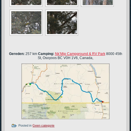
Gereden:
257 km
Camping:
Nk’Mip Campground & RV Park
8000 45th
St, Osoyoos BC V0H 1V6, Canada,
Posted in
Geen categorie