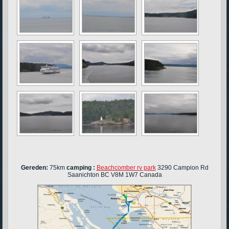
Gereden:
75km
camping :
Beachcomber rv park
3290 Campion Rd
Saanichton BC V8M 1W7 Canada