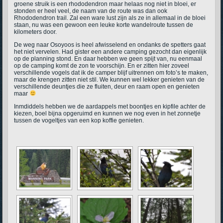
groene struik is een rhododendron maar helaas nog niet in bloei, er
stonden er heel veel, de naam van de route was dan ook
Rhododendron trail. Zal een ware lust zijn als ze in allemaal in de bloei
staan, nu was een gewoon een leuke korte wandelroute tussen de
kilometers door.
De weg naar Osoyoos is heel afwisselend en ondanks de spetters gaat
het niet vervelen. Had gister een andere camping gezocht dan eigenlijk
op de planning stond. En daar hebben we geen spijt van, nu eenmaal
op de camping komt de zon te voorschijn. En er zitten hier zoveel
verschillende vogels dat ik de camper blijf uitrennen om foto’s te maken,
maar de krengen zitten niet stil. We kunnen wel lekker genieten van de
verschillende deuntjes die ze fluiten, deur en raam open en genieten
maar
Inmdiddels hebben we de aardappels met boontjes en kipfile achter de
kiezen, boel bijna opgeruimd en kunnen we nog even in het zonnetje
tussen de vogeltjes van een kop koffie genieten.