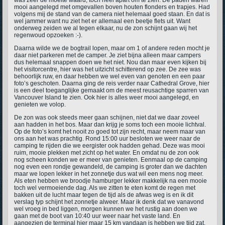
was zeer de moeite waard, toch heel apart om te zien. De paden waren
mooi aangelegd met omgevallen boven houten flonders en trapjes. Had
volgens mij de stand van de camera niet helemaal goed staan. En dat is
wel jammer want nu ziet het er allemaal een beetje flets uit. Want
onderweg zeiden we al tegen elkaar, nu de zon schijnt gaan wij het
regenwoud opzoeken :-).
Daarna wilde we de bogtrail lopen, maar om 1 of andere reden mocht je
daar niet parkeren met de camper. Je ziet bijna alleen maar campers
dus helemaal snappen doen we het niet. Nou dan maar even kijken bij
het visitorcentre, hier was het uitzicht schitterend op zee. De zee was
behoorlijk ruw, en daar hebben we wel even van genoten en een paar
foto’s geschoten. Daarna ging de reis verder naar Cathedral Grove, hier
is een deel toeganglijke gemaakt om de meest reusachtige sparren van
Vancouver Island te zien. Ook hier is alles weer mooi aangelegd, en
genieten we volop.
De zon was ook steeds meer gaan schijnen, niet dat we daar zoveel
aan hadden in het bos. Maar dan krijg je soms toch een mooie lichtval.
Op de foto’s komt het nooit zo goed tot zijn recht, maar neem maar van
ons aan het was prachtig. Rond 15:00 uur besloten we weer naar de
camping te rijden die we eergister ook hadden gehad. Deze was mooi
ruim, mooie plekken met zicht op het water. En omdat nu de zon ook
nog scheen konden we er meer van genieten. Eenmaal op de camping
nog even een rondje gewandeld, de camping is groter dan we dachten
maar we lopen lekker in het zonnetje dus wat wil een mens nog meer.
Als eten hebben we broodje hamburger lekker makkelijk na een mooie
toch wel vermoeiende dag. Als we zitten te eten komt de regen met
bakken uit de lucht maar tegen de tijd als de afwas weg is en ik dit
verslag typ schijnt het zonnetje alweer. Maar ik denk dat we vanavond
wel vroeg in bed liggen, morgen kunnen we het rustig aan doen we
gaan met de boot van 10:40 uur weer naar het vaste land. En
aangezien de terminal hier maar 15 km vandaan is hebben we tijd zat.