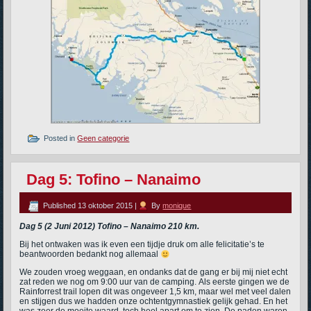
Posted in
Geen categorie
Dag 5: Tofino – Nanaimo
Published
13 oktober 2015
|
By
monique
Dag 5 (2 Juni 2012) Tofino – Nanaimo 210 km.
Bij het ontwaken was ik even een tijdje druk om alle felicitatie’s te
beantwoorden bedankt nog allemaal
We zouden vroeg weggaan, en ondanks dat de gang er bij mij niet echt
zat reden we nog om 9:00 uur van de camping. Als eerste gingen we de
Rainforrest trail lopen dit was ongeveer 1,5 km, maar wel met veel dalen
en stijgen dus we hadden onze ochtentgymnastiek gelijk gehad. En het