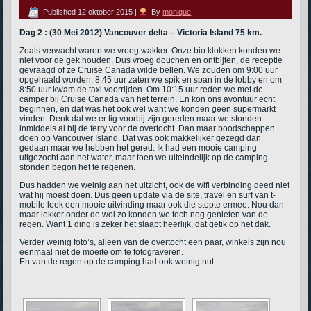
Published
12 oktober 2015
|
By
monique
Dag 2 : (30 Mei 2012) Vancouver delta – Victoria Island 75 km.
Zoals verwacht waren we vroeg wakker. Onze bio klokken konden we
niet voor de gek houden. Dus vroeg douchen en ontbijten, de receptie
gevraagd of ze Cruise Canada wilde bellen. We zouden om 9:00 uur
opgehaald worden, 8:45 uur zaten we spik en span in de lobby en om
8:50 uur kwam de taxi voorrijden. Om 10:15 uur reden we met de
camper bij Cruise Canada van het terrein. En kon ons avontuur echt
beginnen, en dat was het ook wel want we konden geen supermarkt
vinden. Denk dat we er tig voorbij zijn gereden maar we stonden
inmiddels al bij de ferry voor de overtocht. Dan maar boodschappen
doen op Vancouver Island. Dat was ook makkelijker gezegd dan
gedaan maar we hebben het gered. Ik had een mooie camping
uitgezocht aan het water, maar toen we uiteindelijk op de camping
stonden begon het te regenen.
Dus hadden we weinig aan het uitzicht, ook de wifi verbinding deed niet
wat hij moest doen. Dus geen update via de site, travel en surf van t-
mobile leek een mooie uitvinding maar ook die stopte ermee. Nou dan
maar lekker onder de wol zo konden we toch nog genieten van de
regen. Want 1 ding is zeker het slaapt heerlijk, dat getik op het dak.
Verder weinig foto’s, alleen van de overtocht een paar, winkels zijn nou
eenmaal niet de moeite om te fotograveren.
En van de regen op de camping had ook weinig nut.