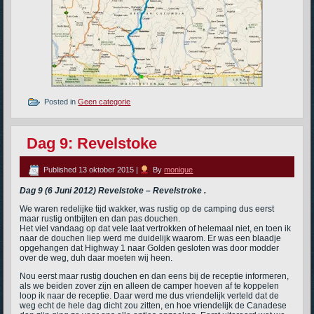
Posted in
Geen categorie
Dag 9: Revelstoke
Published
13 oktober 2015
|
By
monique
Dag 9 (6 Juni 2012) Revelstoke – Revelstroke .
We waren redelijke tijd wakker, was rustig op de camping dus eerst
maar rustig ontbijten en dan pas douchen.
Het viel vandaag op dat vele laat vertrokken of helemaal niet, en toen ik
naar de douchen liep werd me duidelijk waarom. Er was een blaadje
opgehangen dat Highway 1 naar Golden gesloten was door modder
over de weg, duh daar moeten wij heen.
Nou eerst maar rustig douchen en dan eens bij de receptie informeren,
als we beiden zover zijn en alleen de camper hoeven af te koppelen
loop ik naar de receptie. Daar werd me dus vriendelijk verteld dat de
weg echt de hele dag dicht zou zitten, en hoe vriendelijk de Canadese