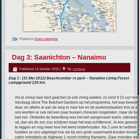
Posted in
Geen categorie
Dag 3: Saanichton – Nanaimo
Published
13 oktober 2015
|
By
monique
Dag 3 : (31 Mei 2012) Beachcomber rv park – Nanaimo Living Forest
campground 128 km.
Als je vroeg naar bed gaat ben je ook vroeg wakker, zo rond 9:15 uur red
Vandaag stond The Butchart Gardens op het programma, het was bewolkt
daar, en alleen al aan de weg er naar toe en de parkeerplaatsen kon je a
ons werden er ook net een paar bussen chinezen losgelaten, maar de tu
last van. Ondanks de bewolking was het wel aangenaam warm, uiteraard
uit, dan als de zon zou schijnen maar het was schitterend. Je kon gewoo
te leggen en nog meer hoe het werd onderhouden. Na 2 uren te hebben 
hadden ze ons uitgelegd hoe we bij een grote supermarkt konden komen 
zaten inmiddels op Highway 1 noord richting Nanaimo. Daar moesten we 