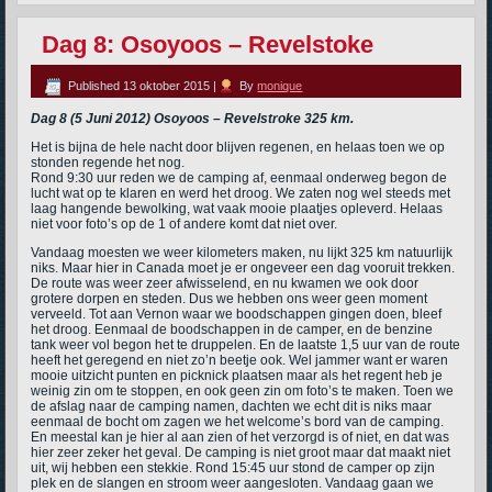
Dag 8: Osoyoos – Revelstoke
Published
13 oktober 2015
|
By
monique
Dag 8 (5 Juni 2012) Osoyoos – Revelstroke 325 km.
Het is bijna de hele nacht door blijven regenen, en helaas toen we op
stonden regende het nog.
Rond 9:30 uur reden we de camping af, eenmaal onderweg begon de
lucht wat op te klaren en werd het droog. We zaten nog wel steeds met
laag hangende bewolking, wat vaak mooie plaatjes opleverd. Helaas
niet voor foto’s op de 1 of andere komt dat niet over.
Vandaag moesten we weer kilometers maken, nu lijkt 325 km natuurlijk
niks. Maar hier in Canada moet je er ongeveer een dag vooruit trekken.
De route was weer zeer afwisselend, en nu kwamen we ook door
grotere dorpen en steden. Dus we hebben ons weer geen moment
verveeld. Tot aan Vernon waar we boodschappen gingen doen, bleef
het droog. Eenmaal de boodschappen in de camper, en de benzine
tank weer vol begon het te druppelen. En de laatste 1,5 uur van de route
heeft het geregend en niet zo’n beetje ook. Wel jammer want er waren
mooie uitzicht punten en picknick plaatsen maar als het regent heb je
weinig zin om te stoppen, en ook geen zin om foto’s te maken. Toen we
de afslag naar de camping namen, dachten we echt dit is niks maar
eenmaal de bocht om zagen we het welcome’s bord van de camping.
En meestal kan je hier al aan zien of het verzorgd is of niet, en dat was
hier zeer zeker het geval. De camping is niet groot maar dat maakt niet
uit, wij hebben een stekkie. Rond 15:45 uur stond de camper op zijn
plek en de slangen en stroom weer aangesloten. Vandaag gaan we