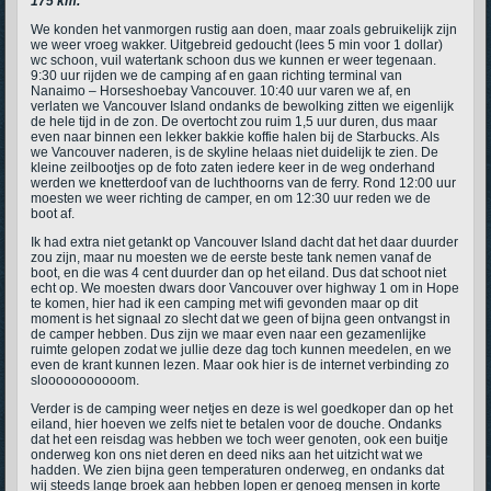
175 km.
We konden het vanmorgen rustig aan doen, maar zoals gebruikelijk zijn
we weer vroeg wakker. Uitgebreid gedoucht (lees 5 min voor 1 dollar)
wc schoon, vuil watertank schoon dus we kunnen er weer tegenaan.
9:30 uur rijden we de camping af en gaan richting terminal van
Nanaimo – Horseshoebay Vancouver. 10:40 uur varen we af, en
verlaten we Vancouver Island ondanks de bewolking zitten we eigenlijk
de hele tijd in de zon. De overtocht zou ruim 1,5 uur duren, dus maar
even naar binnen een lekker bakkie koffie halen bij de Starbucks. Als
we Vancouver naderen, is de skyline helaas niet duidelijk te zien. De
kleine zeilbootjes op de foto zaten iedere keer in de weg onderhand
werden we knetterdoof van de luchthoorns van de ferry. Rond 12:00 uur
moesten we weer richting de camper, en om 12:30 uur reden we de
boot af.
Ik had extra niet getankt op Vancouver Island dacht dat het daar duurder
zou zijn, maar nu moesten we de eerste beste tank nemen vanaf de
boot, en die was 4 cent duurder dan op het eiland. Dus dat schoot niet
echt op. We moesten dwars door Vancouver over highway 1 om in Hope
te komen, hier had ik een camping met wifi gevonden maar op dit
moment is het signaal zo slecht dat we geen of bijna geen ontvangst in
de camper hebben. Dus zijn we maar even naar een gezamenlijke
ruimte gelopen zodat we jullie deze dag toch kunnen meedelen, en we
even de krant kunnen lezen. Maar ook hier is de internet verbinding zo
slooooooooooom.
Verder is de camping weer netjes en deze is wel goedkoper dan op het
eiland, hier hoeven we zelfs niet te betalen voor de douche. Ondanks
dat het een reisdag was hebben we toch weer genoten, ook een buitje
onderweg kon ons niet deren en deed niks aan het uitzicht wat we
hadden. We zien bijna geen temperaturen onderweg, en ondanks dat
wij steeds lange broek aan hebben lopen er genoeg mensen in korte