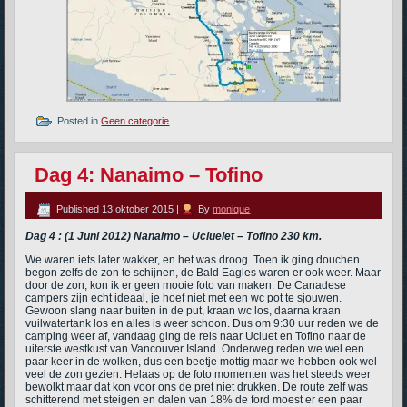
Posted in
Geen categorie
Dag 4: Nanaimo – Tofino
Published
13 oktober 2015
|
By
monique
Dag 4 : (1 Juni 2012) Nanaimo – Ucluelet – Tofino 230 km.
We waren iets later wakker, en het was droog. Toen ik ging douchen
begon zelfs de zon te schijnen, de Bald Eagles waren er ook weer. Maar
door de zon, kon ik er geen mooie foto van maken. De Canadese
campers zijn echt ideaal, je hoef niet met een wc pot te sjouwen.
Gewoon slang naar buiten in de put, kraan wc los, daarna kraan
vuilwatertank los en alles is weer schoon. Dus om 9:30 uur reden we de
camping weer af, vandaag ging de reis naar Ucluet en Tofino naar de
uiterste westkust van Vancouver Island. Onderweg reden we wel een
paar keer in de wolken, dus een beetje mottig maar we hebben ook wel
veel de zon gezien. Helaas op de foto momenten was het steeds weer
bewolkt maar dat kon voor ons de pret niet drukken. De route zelf was
schitterend met steigen en dalen van 18% de ford moest er een paar