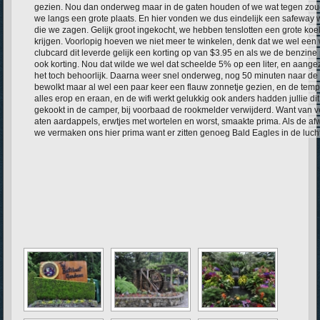
gezien. Nou dan onderweg maar in de gaten houden of we wat tegen zou
we langs een grote plaats. En hier vonden we dus eindelijk een safeway w
die we zagen. Gelijk groot ingekocht, we hebben tenslotten een grote koel
krijgen. Voorlopig hoeven we niet meer te winkelen, denk dat we wel een
clubcard dit leverde gelijk een korting op van $3.95 en als we de benzi
ook korting. Nou dat wilde we wel dat scheelde 5% op een liter, en aangez
het toch behoorlijk. Daarna weer snel onderweg, nog 50 minuten naar de 
bewolkt maar al wel een paar keer een flauw zonnetje gezien, en de tempe
alles erop en eraan, en de wifi werkt gelukkig ook anders hadden jullie d
gekookt in de camper, bij voorbaad de rookmelder verwijderd. Want van ve
aten aardappels, erwtjes met wortelen en worst, smaakte prima. Als de a
we vermaken ons hier prima want er zitten genoeg Bald Eagles in de luch