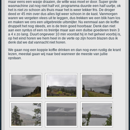
maar eens een wasje draaien, de witte was moet er door. Super grote
wasmachine zat nog niet half vol, programma duurde een half uurtje, ok
het is niet zo schoon als thuis maar het is weer lekker fris. De droger
deed er 45 min over dus alles ligt weer schoon in de kast. Vanmorgen
waren we vergeten vlees uit te leggen, dus trekken we een blik ham los
en maken we ons een uitgebreide uitsmijter. Nu eenmaal aan de koffie
druppelt het nog steeds, en is de trein goed hoorbaar. Denk dan niet
aan een syntus of een ns treintje maar aan een duitse goederen trein 3
a 4 x zo lang. Duurt ongeveer 10 min voordat hij in het geheel voorbij is,
op het eind horen we hem heel in de verte op zijn hoorn blazen dus ik
denk dat we dat vannacht niet horen.
We gaan nog een koppie koffie drinken en dan nog even rustig de krant
lezen, meestal gaan wij naar bed wanneer de meeste van jullie
opstaan.