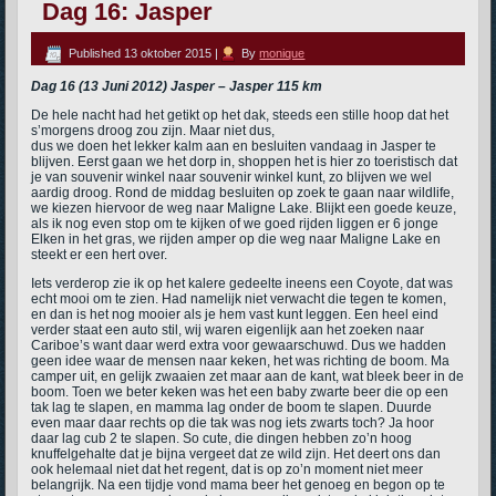
Dag 16: Jasper
Published
13 oktober 2015
|
By
monique
Dag 16 (13 Juni 2012) Jasper – Jasper 115 km
De hele nacht had het getikt op het dak, steeds een stille hoop dat het
s’morgens droog zou zijn. Maar niet dus,
dus we doen het lekker kalm aan en besluiten vandaag in Jasper te
blijven. Eerst gaan we het dorp in, shoppen het is hier zo toeristisch dat
je van souvenir winkel naar souvenir winkel kunt, zo blijven we wel
aardig droog. Rond de middag besluiten op zoek te gaan naar wildlife,
we kiezen hiervoor de weg naar Maligne Lake. Blijkt een goede keuze,
als ik nog even stop om te kijken of we goed rijden liggen er 6 jonge
Elken in het gras, we rijden amper op die weg naar Maligne Lake en
steekt er een hert over.
Iets verderop zie ik op het kalere gedeelte ineens een Coyote, dat was
echt mooi om te zien. Had namelijk niet verwacht die tegen te komen,
en dan is het nog mooier als je hem vast kunt leggen. Een heel eind
verder staat een auto stil, wij waren eigenlijk aan het zoeken naar
Cariboe’s want daar werd extra voor gewaarschuwd. Dus we hadden
geen idee waar de mensen naar keken, het was richting de boom. Ma
camper uit, en gelijk zwaaien zet maar aan de kant, wat bleek beer in de
boom. Toen we beter keken was het een baby zwarte beer die op een
tak lag te slapen, en mamma lag onder de boom te slapen. Duurde
even maar daar rechts op die tak was nog iets zwarts toch? Ja hoor
daar lag cub 2 te slapen. So cute, die dingen hebben zo’n hoog
knuffelgehalte dat je bijna vergeet dat ze wild zijn. Het deert ons dan
ook helemaal niet dat het regent, dat is op zo’n moment niet meer
belangrijk. Na een tijdje vond mama beer het genoeg en begon op te