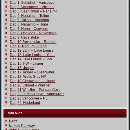
Dag 1: Schiphol – Vancouver
Dag 2: Vancouver – Victoria
Dag 3: Saanichton – Nanaimo
Dag 4: Nanaimo – Tofino
Dag 5: Tofino – Nanaimo
Dag 6: Nanaimo – Hope
Dag 7: Hope – Osoyoos
Dag 8: Osoyoos – Revelstoke
Dag 9: Revelstoke
Dag 10 Revelstoke – Radium
Dag 11 Radium – Banff
Dag 12 Banff – Lake Louise
Dag 13: Lake Louise – Yoho
Dag 14 Lake Louise – IPW
Dag 15 IPW – Jasper
Dag 16: Jasper
Dag 17 Jasper – Clearwater
Dag 18: Wells Gray NP
Dag 19 Clearwater – Lillooet
Dag 20 Lillooet – Whistler
Dag 21 Whistler – Porteau Cove
Dag 22 Porteau cove – Vancouver
Dag 23 Vancouver – NL
Dag 24: Nederland
Info NP’s
Banff
Icefield Parkway
Yoho National park