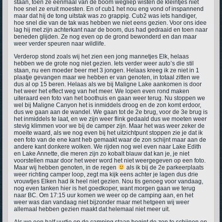
staan, toen ze eenmaal van de boom wegliep wisten de kleintjes niet
hoe snel ze eruit moesten. En of cub1 het nou eng vond of inspannend
maar dat hij de tong uitstak was zo grappig. Cub2 was iets handiger,
hoe snel die van de tak was hebben we niet eens gezien. Voor ons idee
lag hij met zijn achterkant naar de boom, dus had gedraaid en toen naar
beneden glijden. Ze nog even op de grond bewonderd en dan maar
weer verder speuren naar wildlife.
Verderop stond zoals wij het zien een jong mannetjes Elk, helaas
hebben we de grote nog niet gezien. Iets verder weer auto’s die stil
staan, nu een moeder beer met 3 jongen. Helaas kreeg ik ze niet in 1
plaatje gevangen maar we hebben er van genoten, in totaal zitten we
dus al op 15 beren. Helaas als we bij Maligne Lake aankomen is door
het weer het effect weg van het meer. We lopen even rond maken
uiteraard een foto van het boothuis en gaan weer terug. Nu stoppen we
wel bij Maligne Canyon het is inmiddels droog en de zon komt erdoor,
dus we gaan aan de wandel. We gaan tot de 2e brug, voor de 3e brug is
het inmiddels te laat, en we zijn weer flink gedaald dus we moeten weer
stevig klimmen voor we bij de camper zijn. Maar het was weer zeker de
moeite waard, als we nog even bij het uitzichtpunt stoppen zie je dat ik
een foto van de ene kant heb gemaakt waar de zon schijnt maar aan de
andere kant donkere wolken. We rijden nog wel even naar Lake Edith
en Lake Annette, die meren zijn zo kobalt blauw dat kan je, je niet
voorstellen maar door het weer word het niet weergegeven op een foto.
Maar wij hebben genoten, in de regen
als ik bij de 2e parkeerplaats
weer richting camper loop, zegt ma kijk eens achter je lagen dus drie
vrouwtjes Elken had ik heel niet gezien. Nou tis genoeg voor vandaag,
nog even tanken hier is het goedkoper, want morgen gaan we terug
naar BC. Om 17:15 uur komen we weer op de camping aan, en het
weer was dan vandaag niet bijzonder maar met hetgeen wij weer
allemaal hebben gezien maakt dat helemaal niet meer uit.
Als we een half uurtje op de camping staan begint de zon te schijnen en